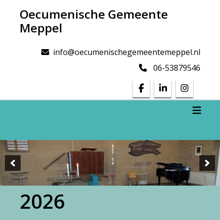
Doorgaan
Oecumenische Gemeente
naar
Meppel
inhoud
info@oecumenischegemeentemeppel.nl
06-53879546
Toggl
2026