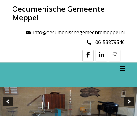
Doorgaan
Oecumenische Gemeente
naar
Meppel
inhoud
info@oecumenischegemeentemeppel.nl
06-53879546
Toggl