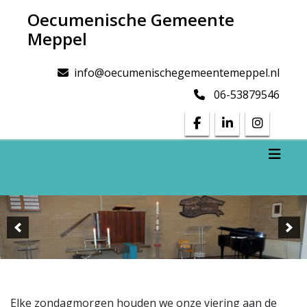
Doorgaan
Oecumenische Gemeente
naar
Meppel
inhoud
info@oecumenischegemeentemeppel.nl
06-53879546
Toggl
Elke zondagmorgen houden we onze viering aan de