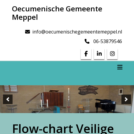
Doorgaan
Oecumenische Gemeente
naar
Meppel
inhoud
info@oecumenischegemeentemeppel.nl
06-53879546
Toggl
Flow-chart Veilige