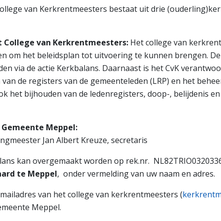
ollege van Kerkrentmeesters bestaat uit drie (ouderling)ke
t College van Kerkrentmeesters:
Het college van kerkren
len om het beleidsplan tot uitvoering te kunnen brengen. D
eden via de actie Kerkbalans. Daarnaast is het CvK verantwoor
 van de registers van de gemeenteleden (LRP) en het beheer
ok het bijhouden van de ledenregisters, doop-, belijdenis e
e Gemeente Meppel:
ingmeester Jan Albert Kreuze, secretaris
kbalans kan overgemaakt worden op rek.nr. NL82TRIO032033
aard te Meppel
, onder vermelding van uw naam en adres.
mailadres van het college van kerkrentmeesters (
kerkrent
gemeente Meppel.