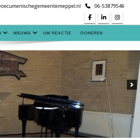
@oecumenischegemeentemeppel.nl
06-53879546
N
NIEUWS
UW REACTIE
DONEREN