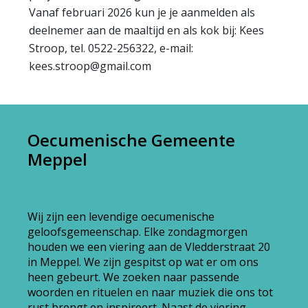
Vanaf februari 2026 kun je je aanmelden als
deelnemer aan de maaltijd en als kok bij: Kees
Stroop, tel. 0522-256322, e-mail:
kees.stroop@gmail.com
Oecumenische Gemeente
Meppel
Wij zijn een levendige oecumenische
geloofsgemeenschap. Elke zondagmorgen
houden we een viering aan de Vledderstraat 20
in Meppel. We zijn gespitst op wat er om ons
heen gebeurt. We zoeken naar passende
woorden en rituelen en naar muziek die ons tot
rust brengt en inspireert. Naast de viering