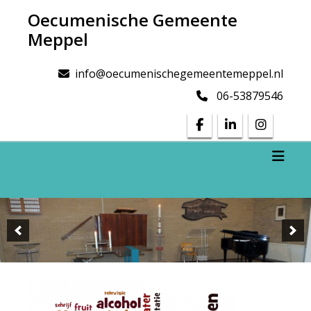
Doorgaan
Oecumenische Gemeente
naar
Meppel
inhoud
info@oecumenischegemeentemeppel.nl
06-53879546
Toggl