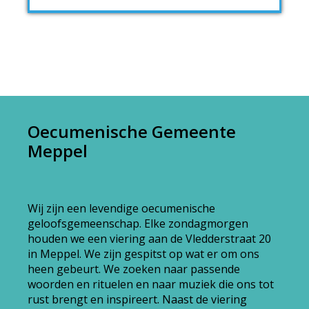
Oecumenische Gemeente
Meppel
Wij zijn een levendige oecumenische
geloofsgemeenschap. Elke zondagmorgen
houden we een viering aan de Vledderstraat 20
in Meppel. We zijn gespitst op wat er om ons
heen gebeurt. We zoeken naar passende
woorden en rituelen en naar muziek die ons tot
rust brengt en inspireert. Naast de viering