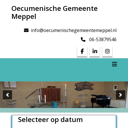
Doorgaan
Oecumenische Gemeente
naar
Meppel
inhoud
info@oecumenischegemeentemeppel.nl
06-53879546
Toggl
Selecteer op datum