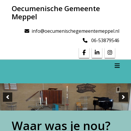
Doorgaan
Oecumenische Gemeente
naar
Meppel
inhoud
info@oecumenischegemeentemeppel.nl
06-53879546
Toggl
Waar was je nou?