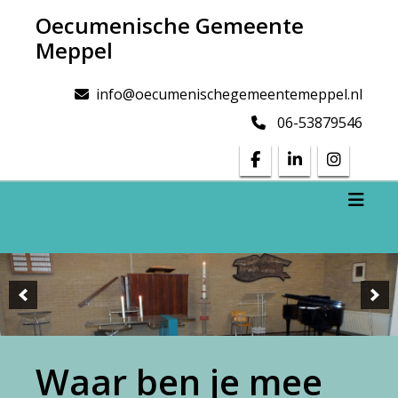
Doorgaan
Oecumenische Gemeente
naar
Meppel
inhoud
info@oecumenischegemeentemeppel.nl
06-53879546
Toggl
Waar ben je mee