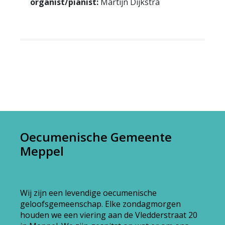
organist/pianist:
Martijn Dijkstra
Oecumenische Gemeente
Meppel
Wij zijn een levendige oecumenische
geloofsgemeenschap. Elke zondagmorgen
houden we een viering aan de Vledderstraat 20