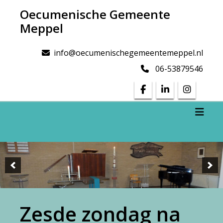
Doorgaan
Oecumenische Gemeente
naar
Meppel
inhoud
info@oecumenischegemeentemeppel.nl
06-53879546
Toggl
Zesde zondag na