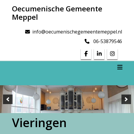
Doorgaan
Oecumenische Gemeente
naar
Meppel
inhoud
info@oecumenischegemeentemeppel.nl
06-53879546
Toggl
Vieringen