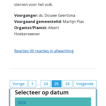
sterven voor het volk.
Voorganger:
ds. Douwe Geertsma
Voorgaand gemeentelid:
Martijn Plas
Organist/Pianist:
Albert
Hoekerswever
Reacties 00 reacties in afwachting
Berichten
Vorige
1
…
24
25
26
Volgende
Selecteer op datum
paginering
2026