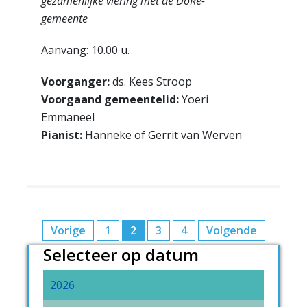
gezamenlijke viering met de DoRe-
gemeente
Aanvang: 10.00 u.
Voorganger:
ds. Kees Stroop
Voorgaand gemeentelid:
Yoeri
Emmaneel
Pianist:
Hanneke of Gerrit van Werven
Berichten
Vorige
1
2
3
4
Volgende
Selecteer op datum
paginering
2026