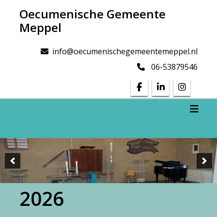
Doorgaan
Oecumenische Gemeente
naar
Meppel
inhoud
info@oecumenischegemeentemeppel.nl
06-53879546
Toggl
2026